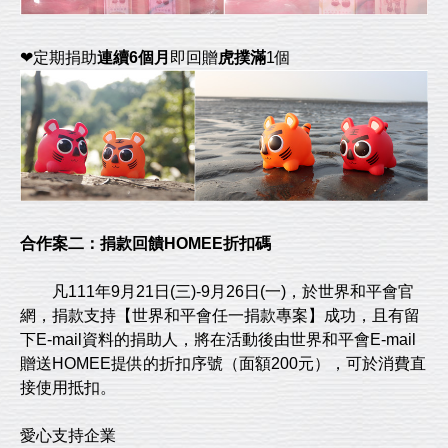
❤定期捐助
連續6個月
即回贈
虎撲滿
1個
合作案二：捐款回饋HOMEE折扣碼
凡111年9月21日(三)-9月26日(一)，於世界和平會官
網，捐款支持【世界和平會任一捐款專案】成功，且有留
下E-mail資料的捐助人，將在活動後由世界和平會E-mail
贈送HOMEE提供的折扣序號（面額200元），可於消費直
接使用抵扣。
愛心支持企業