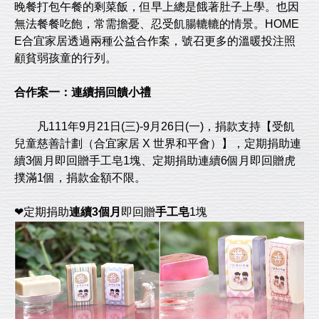
晚餐打包午餐的剩菜飯，但早上總是餓著肚子上學。也因
無法餐餐吃飽，常需擔憂、忍受飢腸轆轆的情景。HOME
E合宜家居透過兩種公益合作案，號召更多的溫暖投注照
顧貧弱孩童的行列。
合作案一：連續捐回饋小禮
凡111年9月21日(三)-9月26日(一)，捐款支持【受飢
兒童慈善計劃（合宜家居 X 世界和平會）】，定期捐助連
續3個月即回贈手工皂1塊、定期捐助連續6個月即回贈虎
撲滿1個，捐款金額不限。
❤定期捐助
連續3個月
即回贈
手工皂
1塊