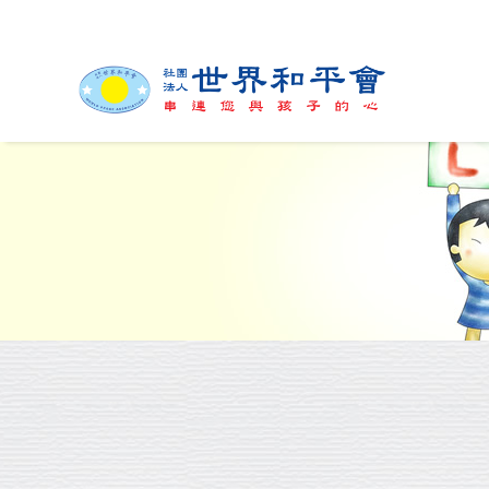
緣起與簡介
組