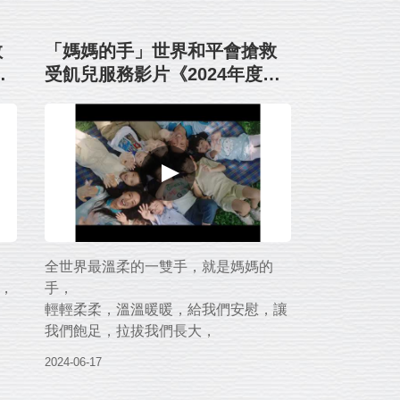
救
「媽媽的手」世界和平會搶救
代
受飢兒服務影片《2024年度代
言人：隋棠&Tony》
全世界最溫柔的一雙手，就是媽媽的
，
手，
輕輕柔柔，溫溫暖暖，給我們安慰，讓
我們飽足，拉拔我們長大，
時間在走，這雙手我們永遠都忘不了。
2024-06-17
助
感念這一雙餵飽我們的手，