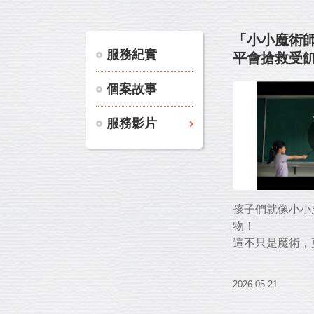
「小小魔術
服務紀實
平會搶救受
《2026年
個案故事
&Tony》
服務影片
孩子們就像小小
物！
這不只是魔術，
19年來，世界
2026-05-21
量，
為全台386所小