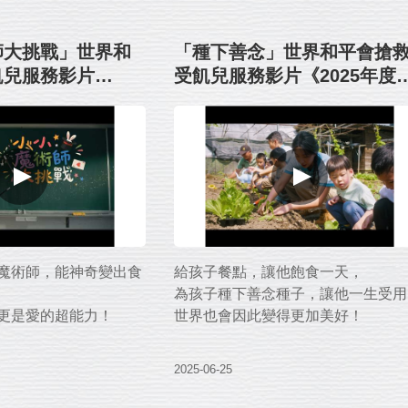
師大挑戰」世界和
「種下善念」世界和平會搶
飢兒服務影片
受飢兒服務影片《2025年度
度代言人：隋棠
言人：隋棠&Tony》
魔術師，能神奇變出食
給孩子餐點，讓他飽食一天，
為孩子種下善念種子，讓他一生受用
更是愛的超能力！
世界也會因此變得更加美好！
和平會凝聚各方愛的能
在這個全球變動的時刻，
2025-06-25
世界和平會邀請您分享一己之力，幫
學，
孩子吃飽三餐，