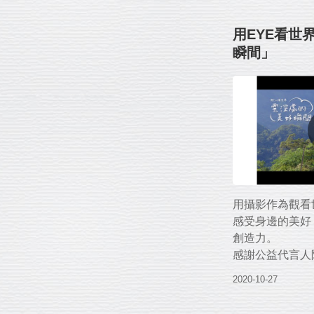
特別感謝《202
笑。
&Tony》、《
用EYE看世
碇國小全體師生
提供幫助的、需
瞬間」
小魔術師們。
我們都謝謝你願
邀請您，
一 起 開 動 。
孩子的笑容，是
您的溫暖支持將
受生活中的美好
助支持「搶救受
心早餐與營養食
用攝影作為觀看
↘https://reurl.c
感受身邊的美好
創造力。
特別感謝《202
感謝公益代言人
&Tony》與《
一位嶄露笑顏的
2020-10-27