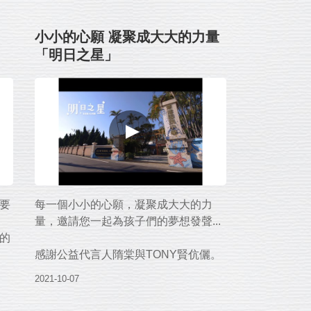
16年來，世界和平會已經提供全台386
所小學，超過490萬份愛心餐點，
小小的心願 凝聚成大大的力量
的
讓我們感念記憶中媽媽的手，
「明日之星」
也一起向需要幫助的孩子伸出溫暖的
下
手。
和
愛心支持~
世界和平會「搶救受飢兒」貧弱家庭兒
童愛心早餐與營養食品服務
↘https://reurl.cc/1G4KlX
餐
特別感謝《2024 年度代言人：隋棠
要
每一個小小的心願，凝聚成大大的力
&Tony》、《媽媽的手 詞曲/演唱：沐
量，邀請您一起為孩子們的夢想發聲...
妮悠．編曲/製作人：黃培育．好有感
的
棠
覺音樂》、《臺北市私立慧光幼兒園》
感謝公益代言人隋棠與TONY賢伉儷。
揮
與熱心協助的溫暖媽媽與可愛孩子們。
2021-10-07