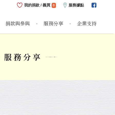
我的捐款 / 義買
服務據點
0
捐款與參與
服務分享
企業支持
心
志工
危機兒
服務方案
近期支持企業
偏鄉圓夢
捐款方式
服務紀實
企業支持大事紀
物資需求
個案故事
個人參與
服務影片
如何支持
服務分享