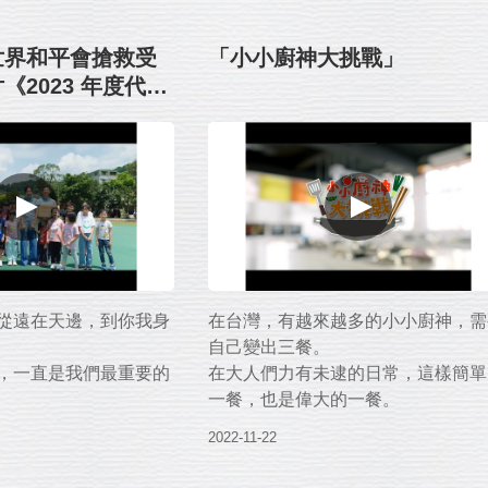
萬份餐食，守護孩子三餐
一起為我們的下一代 種下善念。
世界和平會搶救受
「小小廚神大挑戰」
我們認為，提供愛心餐點給需要幫助
《2023 年度代言
孩子，
ny》
你我的力量，
除了吃飽，更重要的是我們為孩子種
好！
了：幫助他人的善念。
而這顆善念種子，一輩子都將讓自己
人的超能力！
他人受用。
您，
誠摯地邀請您捐助支持世界和平會-
飽、變出希望、變出
「搶救受飢兒」貧弱家庭兒童愛心早
與營養食品服務：
從遠在天邊，到你我身
在台灣，有越來越多的小小廚神，需
https://reurl.cc/eMqp4W
自己變出三餐。
助支持世界和平會-
，一直是我們最重要的
在大人們力有未逮的日常，這樣簡單
貧弱家庭兒童愛心早餐
※特別感謝《2025 年度代言人：隋
一餐，也是偉大的一餐。
：
&Tony》、《輝要有機菜園》與認真
/eMqp4W
灑汗水耕作的可愛孩子們。
2022-11-22
刻，讓我們伸出援手，
餐，餐餐都有飽足的微