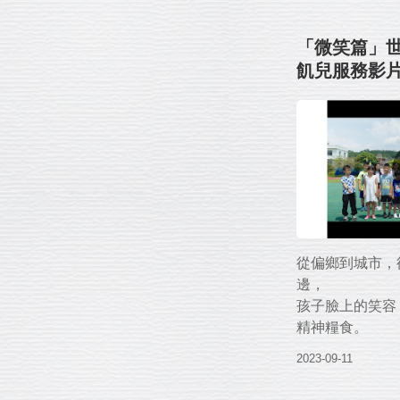
成功變出510
溫飽。
「微笑篇」
飢兒服務影片
世界快速變化，
人：隋棠&To
讓我們繼續串聯
一起變出更多美
愛，是我們每個
世界和平會邀請
為需要的孩子，
一起變出三餐溫
愛。
從偏鄉到城市，
邊，
誠摯地邀請您捐
孩子臉上的笑容
「搶救受飢兒」
精神糧食。
與營養食品服務
https://reurl.cc
2023-09-11
在這個變動的時
協助孩子一天三