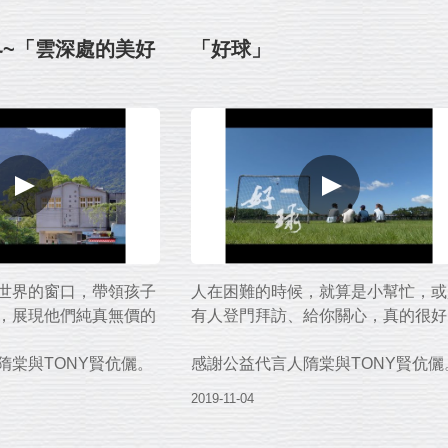
6 年度代言人：隋棠
盛保羅魔幻劇團》、《石
界~「雲深處的美好
「好球」
》與施展奇幻力量的小
要幫助的，
意站出來，我們誠摯的
全世界最動人的影像，
可讓孩子安心溫飽，感
。世界和平會邀請您捐
飢兒」貧弱家庭兒童愛
品服務
世界的窗口，帶領孩子
人在困難的時候，就算是小幫忙，或
c/1G4KlX
，展現他們純真無價的
有人登門拜訪、給你關心，真的很好
3 年度代言人：隋棠
隋棠與TONY賢伉儷。
感謝公益代言人隋棠與TONY賢伉儷
新北市屈尺國民小學與每
孩子們》。
2019-11-04