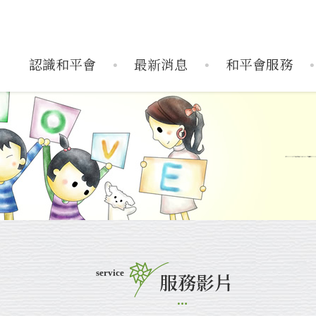
認識和平會
最新消息
和平會服務
織架構
服務據點
活動訊息
捐款運用
歷史活動
年度報告
媒體報導
搶救受飢兒
兒童藝術輔導中
企業
搶救
service
服務影片