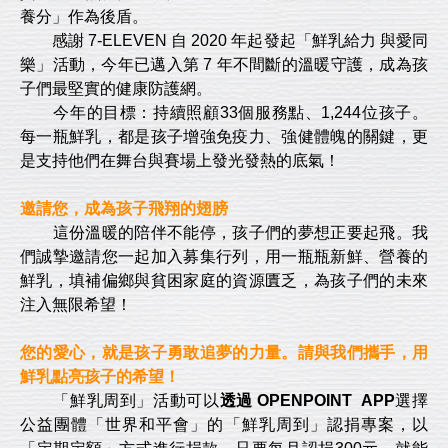
養分」作為後盾。
感謝 7-ELEVEN 自 2020 年起發起「鮮乳給力 與愛同
樂」活動，今年已邁入第 7 年不間斷的溫暖守護，成為孩
子們最堅實的健康防護網。
今年的目標：持續照顧33個服務點、1,244位孩子。
每一瓶鮮乳，都是孩子增強免疫力、強健體魄的關鍵，更
是支持他們在舞台與賽場上發光發熱的底氣！
邀請您，成為孩子飛翔的翅膀
這份溫暖的陪伴不能停，孩子們的夢想正要起飛。我
們誠摯邀請您一起加入募集行列，用一瓶瓶新鮮、營養的
鮮乳，填補偏鄉與貧困家庭的資源匱乏，為孩子們的未來
注入無限希望！
您的愛心，就是孩子勇敢追夢的力量。請與我們攜手，用
鮮乳點亮孩子的希望！
「鮮乳周到」活動可以
透過 OPENPOINT APP
選擇
公益團體「世界和平會」的「鮮乳周到」認捐專案，以