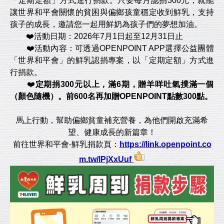
「定期定額」方式進行捐款。只要每月認捐300元，就能
讓世界和平會關懷的貧困與偏鄉孩童穩定收到鮮乳，支持
孩子的成長，邀請您一起用鮮奶為孩子們的夢想加油。
❤️活動日期：2026年7月1日起至12月31日止
❤️活動內容：可透過OPENPOINT APP選擇公益團體
「世界和平會」的鮮乳認捐專案，以「定期定額」方式進
行捐款。
❤️
定期捐300元以上，滿6期，贈羊咩吐氣撲滿一個
（顏色隨機）。前600名再加贈OPENPOINT點數300點。
馬上行動，幫助偏鄉貧童補充營養，為他們開啟充滿希
望、健康成長的新篇章！
前往世界和平會-鮮乳捐款頁：
https://link.openpoint.co
m.tw/lPjXxUuf