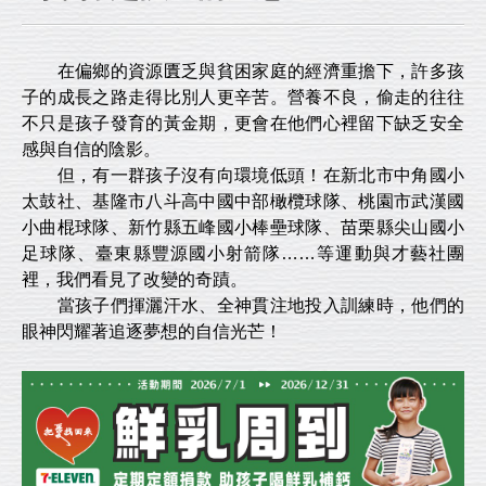
在偏鄉的資源匱乏與貧困家庭的經濟重擔下，許多孩
子的成長之路走得比別人更辛苦。營養不良，偷走的往往
不只是孩子發育的黃金期，更會在他們心裡留下缺乏安全
感與自信的陰影。
但，有一群孩子沒有向環境低頭！在新北市中角國小
太鼓社、基隆市八斗高中國中部橄欖球隊、桃園市武漢國
小曲棍球隊、新竹縣五峰國小棒壘球隊、苗栗縣尖山國小
足球隊、臺東縣豐源國小射箭隊……等運動與才藝社團
裡，我們看見了改變的奇蹟。
當孩子們揮灑汗水、全神貫注地投入訓練時，他們的
眼神閃耀著追逐夢想的自信光芒！