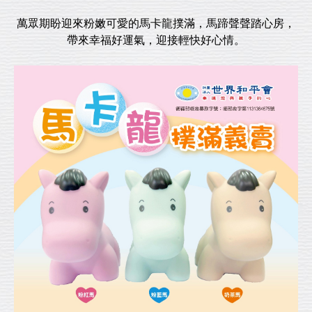
萬眾期盼迎來粉嫩可愛的馬卡龍撲滿，馬蹄聲聲踏心房，
帶來幸福好運氣，迎接輕快好心情。