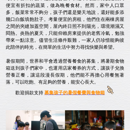
便宜有折扣的蔬菜，做為晚餐食材。然而，家中人口眾
多，飯菜常常不夠分，孩子們還是樂天地說，還好能多添
幾口白飯填飽肚子。考量便宜的房租，他們住在兩棟房屋
之間的夾縫加蓋空間，屋內終日照不到陽光，環境潮濕又
悶熱。炎熱的夏天，只能仰賴房東提供的老舊冷氣，勉強
帶來一點涼意。儘管生活條件艱難，一家人仍珍惜能夠彼
此陪伴的時光，在簡單的生活中努力尋找快樂與希望。
暑假期間，世界和平會透過營養餐食的募集，將暑期食物
箱送到孩子們家中，也運用店家餐券的方式，讓孩子兌換
營養正餐，讓這段漫長假期，他們能不再擔心用餐無著
落，可以吃飽、有足夠的營養，能安心長大。
歡迎捐款支持
募集孩子的暑假餐費與食物箱