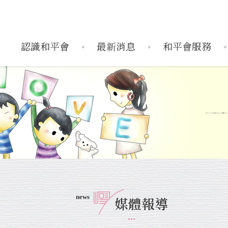
認識和平會
最新消息
和平會服務
織架構
服務據點
活動訊息
捐款運用
歷史活動
年度報告
媒體報導
搶救受飢兒
兒童藝術輔導中
企業
搶救
news
媒體報導