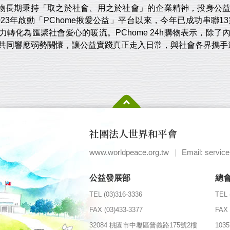
24h購物長期秉持「取之於社會、用之於社會」的企業精神，投身
023年啟動「PChome揪愛公益」平台以來，今年已成功串聯
力轉化為匯聚社會愛心的暖流。PChome 24h購物表示，除
共同響應弱勢關懷，讓公益實踐真正走入日常，與社會各界攜手達
社團法人世界和平會
www.worldpeace.org.tw
|
Email: servic
公益發展部
總
TEL (03)316-3336
TEL 
FAX (03)433-3377
FAX 
32084 桃園市中壢區普義路175號2樓
10