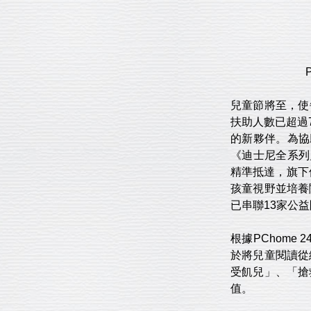
兒童節將至，使
扶助人數已超過
的新夥伴。為協
《迪士尼全系列兒
精準抵達，旗下
孩童視野並培養閱
已串聯13家公
根據PChome
於將兒童閱讀從
受飢兒」、「搶
值。