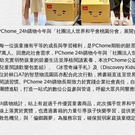
PChome_24h購物今年與「社團法人世界和平會桃園分會」展
每一位孩童擁有平等的成長與學習權利，是PChome期盼的願
7萬人。回應此社會需求，PChome 24h購物今年與「社團法
助充實弱勢孩童的節慶生活並厚植閱讀素養，本次PChome公
童閱讀歡樂包套組》、《冰雪奇緣手札》及《Discovery K
位於林口A7的智慧物流園區亦配合此次行動，將書籍直送至世
讀習慣。PChome 24h購物長期致力於實踐企業社會責任，自
益團體進駐，打造一站式的數位公益參與管道，呼籲大眾共同響
 24h購物統計，站上有超過千件優質童書商品，此次攜手世界和平
線上落實於實體，也透過書籍的力量引導孩子快樂學習，提供
救危機兒」與「偏鄉圓夢」為服務宗旨，確保貧弱家庭孩童穩