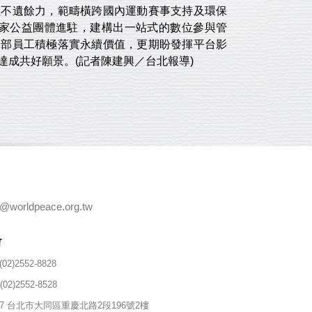
公益不遺餘力，範疇橫跨國內運動賽事支持及環保
13家公益團體進駐，建構出一站式的數位參與管
了內部員工積極落實永續價值，更期盼發揮平台影
成共好願景。(記者陳建興／台北報導)
e@worldpeace.org.tw
會
(02)2552-8828
(02)2552-8528
357 台北市大同區重慶北路2段196號2樓