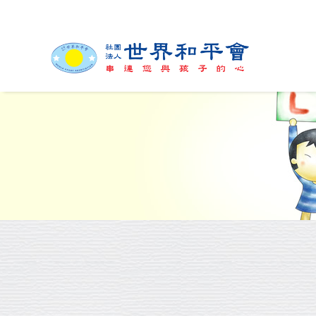
緣起與簡介
組