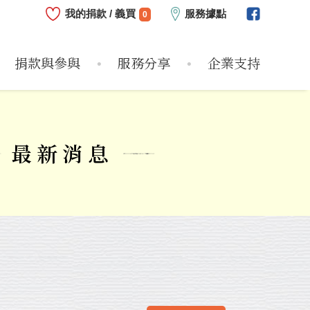
我的捐款 / 義買
服務據點
0
捐款與參與
服務分享
企業支持
心
志工
危機兒
服務方案
近期支持企業
偏鄉圓夢
捐款方式
服務紀實
企業支持大事紀
物資需求
個案故事
個人參與
服務影片
如何支持
最新消息