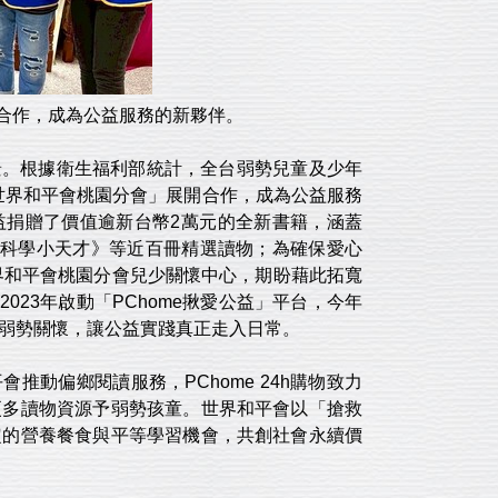
開合作，成為公益服務的新夥伴。
景。根據衛生福利部統計，全台弱勢兒童及少年
人世界和平會桃園分會」展開合作，成為公益服務
益捐贈了價值逾新台幣2萬元的全新書籍，涵蓋
ids科學小天才》等近百冊精選讀物；為確保愛心
界和平會桃園分會兒少關懷中心，期盼藉此拓寬
2023年啟動「PChome揪愛公益」平台，今年
應弱勢關懷，讓公益實踐真正走入日常。
會推動偏鄉閱讀服務，PChome 24h購物致力
更多讀物資源予弱勢孩童。世界和平會以「搶救
定的營養餐食與平等學習機會，共創社會永續價