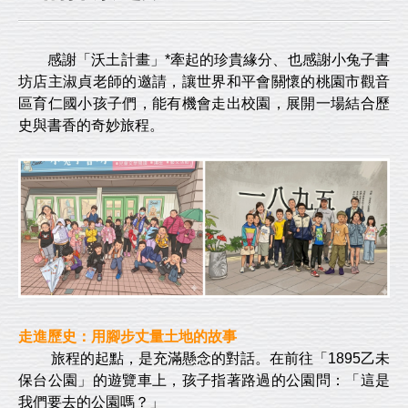
感謝「沃土計畫」*牽起的珍貴緣分、也感謝小兔子書
坊店主淑貞老師的邀請，讓世界和平會關懷的桃園市觀音
區育仁國小孩子們，能有機會走出校園，展開一場結合歷
史與書香的奇妙旅程。
走進歷史：用腳步丈量土地的故事
旅程的起點，是充滿懸念的對話。在前往「1895乙未
保台公園」的遊覽車上，孩子指著路過的公園問：「這是
我們要去的公園嗎？」