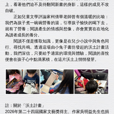
上，看著他們迫不及待翻閱新書的身影，這樣的成見不攻
自破。
正如兒童文學評論家柯倩華老師曾有個溫暖的比喻：
我們為孩子煮一碗碗營養的湯，引導孩子愉快的喝下去，
就有了營養；閱讀產生的情感與想像，亦會實實在在地化
為讀者成長的養分。
閱讀不僅是獲取知識，更像是在兒少小說中與角色同
行、尋找共鳴。透過這場由小兔子書坊發起的沃土計畫活
動，我們深信，只要給予適當的環境與體驗，閱讀的喜悅
便會在孩子心中點滴累積，在這片沃土上悄悄發芽。
註：關於「沃土計畫」
2026年第二十四屆國家文藝獎得主、作家吳明益先生也捐