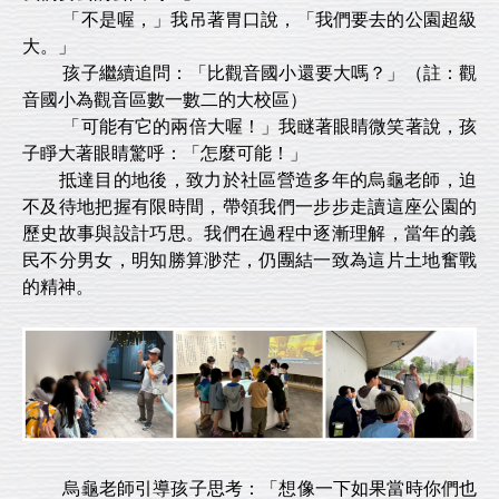
「不是喔，」我吊著胃口說，「我們要去的公園超級
大。」
孩子繼續追問：「比觀音國小還要大嗎？」（註：觀
音國小為觀音區數一數二的大校區）
「可能有它的兩倍大喔！」我瞇著眼睛微笑著說，孩
子睜大著眼睛驚呼：「怎麼可能！」
抵達目的地後，致力於社區營造多年的烏龜老師，迫
不及待地把握有限時間，帶領我們一步步走讀這座公園的
歷史故事與設計巧思。我們在過程中逐漸理解，當年的義
民不分男女，明知勝算渺茫，仍團結一致為這片土地奮戰
的精神。
烏龜老師引導孩子思考：「想像一下如果當時你們也