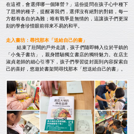
在這裡，會選擇哪一個陣營？」這份提問在孩子心中種下
了思辨的種子，提醒著我們，選擇沒有絕對的對錯，每一
方都有各自的為難；唯有戰爭是無情的，這讓孩子們更深
刻的學會珍惜眼前得來不易的和平。
走入書坊：尋找那本「送給自己的書」
結束了壯闊的戶外走讀，孩子們隨即轉入位於平鎮的
「小兔子書坊」，親身體驗獨立書店的獨特魅力。在店主
淑貞老師的細心引導下，孩子們學習從封面到內容探索自
己的喜好，悠遊於書架間尋找那本「想送給自己的書」。