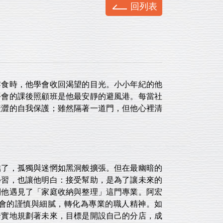
回列表
食時，他學會收回渴望的目光。小小年紀的他
平會的課後照顧班是他最安靜的避風港。每當社
羞澀的自我保護；雖然隔著一道門，但他心裡清
了，孤獨與迷惘如黑洞般擴張。但在最幽暗的
學習，也讓他明白：接受幫助，是為了讓未來的
到他遇見了「家庭收納與整理」這門專業。阿宏
會的謹慎與細膩，轉化為專業的職人精神。如
踏實地規劃著未來，目標是開設自己的分店，成