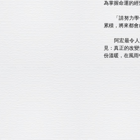
為掌握命運的經
「請努力學一技
累積，將來都會
阿宏最令人動
見：真正的改變
份溫暖，在風雨