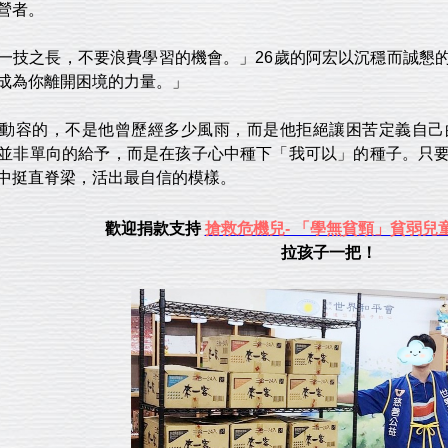
營者。
之長，不要浪費學習的機會。」26歲的阿宏以沉穩而誠懇的
成為你離開困境的力量。」
容的，不是他曾歷經多少風雨，而是他拒絕讓困苦定義自己
並非單向的給予，而是在孩子心中種下「我可以」的種子。只
中挺直脊梁，活出最自信的模樣。
歡迎捐款支持
搶救危機兒- 「學無貧頸」貧弱兒
拉孩子一把！