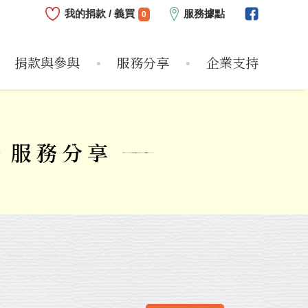
我的捐款 / 義買
服務據點
0
捐款與參與
服務分享
企業支持
心
志工
危機兒
服務方案
近期支持企業
偏鄉圓夢
捐款方式
服務紀實
企業支持大事紀
物資需求
個案故事
個人參與
服務影片
如何支持
服務分享