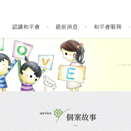
認識和平會
最新消息
和平會服務
織架構
服務據點
活動訊息
捐款運用
歷史活動
年度報告
媒體報導
搶救受飢兒
兒童藝術輔導中
企業
搶救
service
個案故事