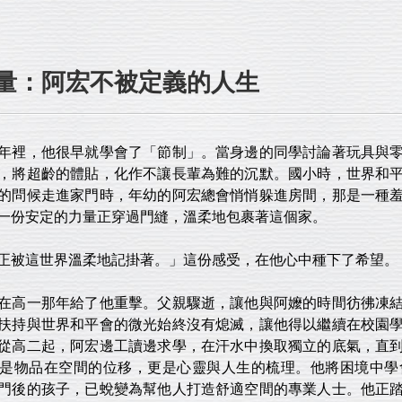
量：阿宏不被定義的人生
裡，他很早就學會了「節制」。當身邊的同學討論著玩具與零
，將超齡的體貼，化作不讓長輩為難的沉默。國小時，世界和
的問候走進家門時，年幼的阿宏總會悄悄躲進房間，那是一種
一份安定的力量正穿過門縫，溫柔地包裹著這個家。
被這世界溫柔地記掛著。」這份感受，在他心中種下了希望。
高一那年給了他重擊。父親驟逝，讓他與阿嬤的時間彷彿凍結
扶持與世界和平會的微光始終沒有熄滅，讓他得以繼續在校園
從高二起，阿宏邊工讀邊求學，在汗水中換取獨立的底氣，直
是物品在空間的位移，更是心靈與人生的梳理。他將困境中學
門後的孩子，已蛻變為幫他人打造舒適空間的專業人士。他正