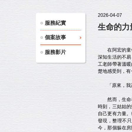
2026-04-07
服務紀實
生命的力
個案故事
在阿宏的童年
服務影片
深知生活的不易
工老師帶著溫暖
楚地感受到，有
「原來，我正
然而，生命在
時刻，三姑姑的
自己更有力量。
發現，整理不只
今，那個躲在房