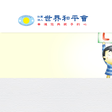
緣起與簡介
組